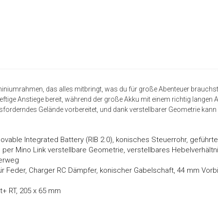
Aluminiumrahmen, das alles mitbringt, was du für große Abenteuer brauc
eftige Anstiege bereit, während der große Akku mit einem richtig lange
usforderndes Gelände vorbereitet, und dank verstellbarer Geometrie ka
vable Integrated Battery (RIB 2.0), konisches Steuerrohr, geführt
, per Mino Link verstellbare Geometrie, verstellbares Hebelverhältn
erweg
r Feder, Charger RC Dämpfer, konischer Gabelschaft, 44 mm Vorbi
+ RT, 205 x 65 mm