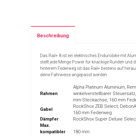
Beschreibung
Das Rail+ 8 ist ein elektrisches Endurobike mit 
stellt jede Menge Power für knackige Runden und d
hinterem Federweg ist das Rail+ bestens auf hera
deine Fahrweise angepasst werden.
Alpha Platinum Aluminium, Remo
Rahmen
winkelverstellbarer Steuersatz
mm-Steckachse, 160 mm Fed
RockShox ZEB Select, DebonAi
Gabel
160 mm Federweg
Dämpfer
RockShox Super Deluxe Select
Max.
kompatibler
180 mm