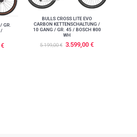
BULLS CROSS LITE EVO
BU
CARBON KETTENSCHALTUNG /
CARB
/ GR.
10 GANG / GR. 45 / BOSCH 800
10 GA
 /
WH
3.599,00 €
 €
5.199,00 €
5.1