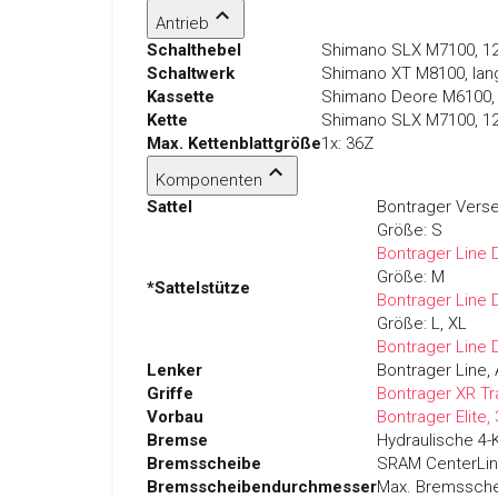
Antrieb
Schalthebel
Shimano SLX M7100, 1
Schaltwerk
Shimano XT M8100, lang
Kassette
Shimano Deore M6100, 1
Kette
Shimano SLX M7100, 1
Max. Kettenblattgröße
1x: 36Z
Komponenten
Sattel
Bontrager Verse
Größe:
S
Bontrager Line 
Größe:
M
*Sattelstütze
Bontrager Line 
Größe:
L, XL
Bontrager Line 
Lenker
Bontrager Line,
Griffe
Bontrager XR T
Vorbau
Bontrager Elite
Bremse
Hydraulische 4
Bremsscheibe
SRAM CenterLin
Bremsscheibendurchmesser
Max. Bremssche