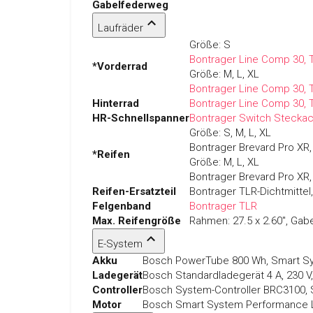
Gabelfederweg
Laufräder
Größe:
S
Bontrager Line Comp 30, 
*Vorderrad
Größe:
M, L, XL
Bontrager Line Comp 30, 
Hinterrad
Bontrager Line Comp 30, 
HR-Schnellspanner
Bontrager Switch Stecka
Größe:
S, M, L, XL
Bontrager Brevard Pro XR,
*Reifen
Größe:
M, L, XL
Bontrager Brevard Pro XR,
Reifen-Ersatzteil
Bontrager TLR-Dichtmittel
Felgenband
Bontrager TLR
Max. Reifengröße
Rahmen: 27.5 x 2.60", Gabe
E-System
Akku
Bosch PowerTube 800 Wh, Smart S
Ladegerät
Bosch Standardladegerät 4 A, 230 
Controller
Bosch System-Controller BRC3100,
Motor
Bosch Smart System Performance Li