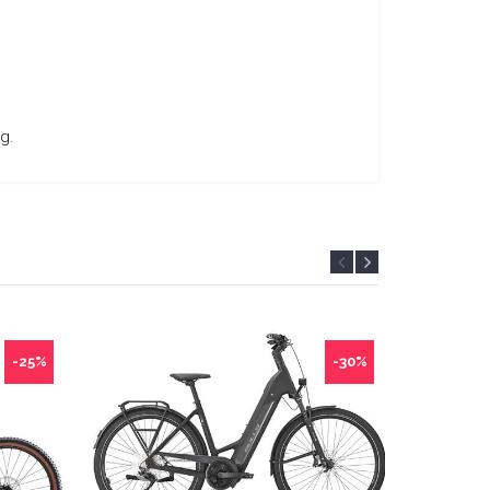
g.
-25%
-30%