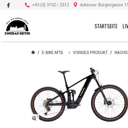
+43 (0) 3152 / 2312
Adresse: Bürgergasse 15, 
STARTSEITE
LI
Sie haben keine Artikel in Ihrem Warenkorb
/
E-BIKE MTB
VORIGES PRODUKT
/
NÄCHS