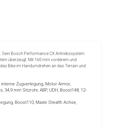
hst. Sein Bosch Performance CX Antriebssystem
n Atem überzeugt. Mit 160 mm vorderem und
nn das Bike im Handumdrehen an das Terrain und
e interne Zugverlegung, Motor Armor,
is, 34,9 mm Sitzrohr, ABP, UDH, Boost148, 12-
egung, Boost110, Maxle Stealth Achse,