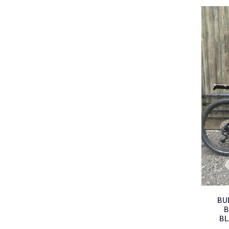
BU
B
BL