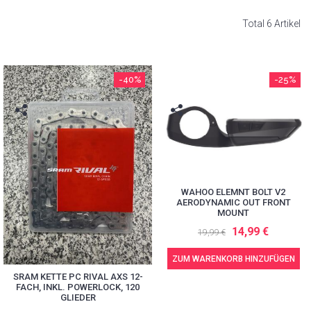
Total 6 Artikel
-40%
-25%
WAHOO ELEMNT BOLT V2
AERODYNAMIC OUT FRONT
MOUNT
14,99 €
19,99 €
ZUM WARENKORB HINZUFÜGEN
SRAM KETTE PC RIVAL AXS 12-
FACH, INKL. POWERLOCK, 120
GLIEDER