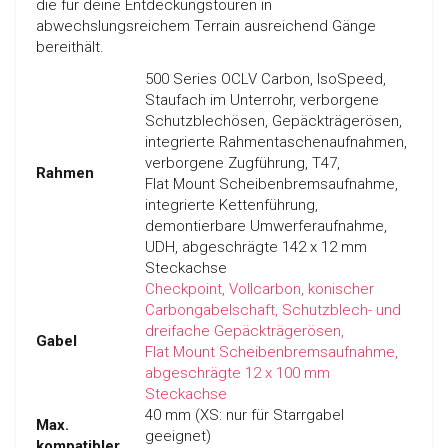
die für deine Entdeckungstouren in
abwechslungsreichem Terrain ausreichend Gänge
bereithält.
500 Series OCLV Carbon, IsoSpeed,
Staufach im Unterrohr, verborgene
Schutzblechösen, Gepäckträgerösen,
integrierte Rahmentaschenaufnahmen,
verborgene Zugführung, T47,
Rahmen
Flat Mount Scheibenbremsaufnahme,
integrierte Kettenführung,
demontierbare Umwerferaufnahme,
UDH, abgeschrägte 142 x 12 mm
Steckachse
Checkpoint, Vollcarbon, konischer
Carbongabelschaft, Schutzblech- und
dreifache Gepäckträgerösen,
Gabel
Flat Mount Scheibenbremsaufnahme,
abgeschrägte 12 x 100 mm
Steckachse
40 mm (XS: nur für Starrgabel
Max.
geeignet)
kompatibler