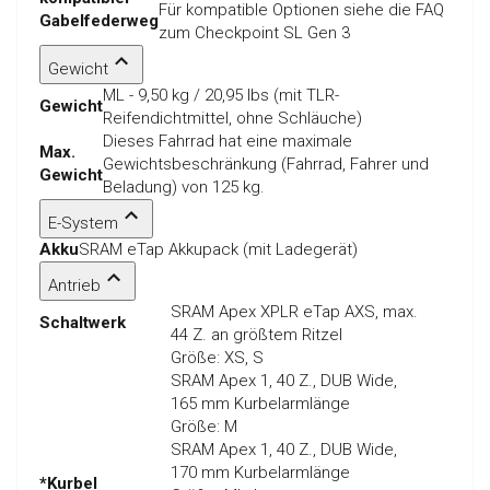
Für kompatible Optionen siehe die FAQ
Gabelfederweg
zum Checkpoint SL Gen 3
Gewicht
ML - 9,50 kg / 20,95 lbs (mit TLR-
Gewicht
Reifendichtmittel, ohne Schläuche)
Dieses Fahrrad hat eine maximale
Max.
Gewichtsbeschränkung (Fahrrad, Fahrer und
Gewicht
Beladung) von 125 kg.
E-System
Akku
SRAM eTap Akkupack (mit Ladegerät)
Antrieb
SRAM Apex XPLR eTap AXS, max.
Schaltwerk
44 Z. an größtem Ritzel
Größe:
XS, S
SRAM Apex 1, 40 Z., DUB Wide,
165 mm Kurbelarmlänge
Größe:
M
SRAM Apex 1, 40 Z., DUB Wide,
170 mm Kurbelarmlänge
*Kurbel