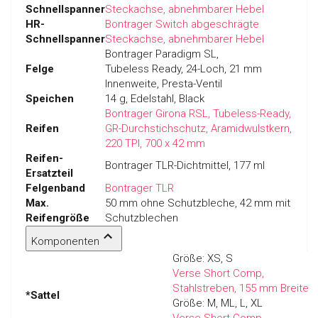
Schnellspanner
Steckachse, abnehmbarer Hebel
HR-
Bontrager Switch abgeschrägte
Schnellspanner
Steckachse, abnehmbarer Hebel
Bontrager Paradigm SL,
Felge
Tubeless Ready, 24-Loch, 21 mm
Innenweite, Presta-Ventil
Speichen
14 g, Edelstahl, Black
Bontrager Girona RSL, Tubeless-Ready,
Reifen
GR-Durchstichschutz, Aramidwulstkern,
220 TPI, 700 x 42 mm
Reifen-
Bontrager TLR-Dichtmittel, 177 ml
Ersatzteil
Felgenband
Bontrager TLR
Max.
50 mm ohne Schutzbleche, 42 mm mit
Reifengröße
Schutzblechen
Komponenten
Größe:
XS, S
Verse Short Comp,
Stahlstreben, 155 mm Breite
*Sattel
Größe:
M, ML, L, XL
Verse Short Comp,