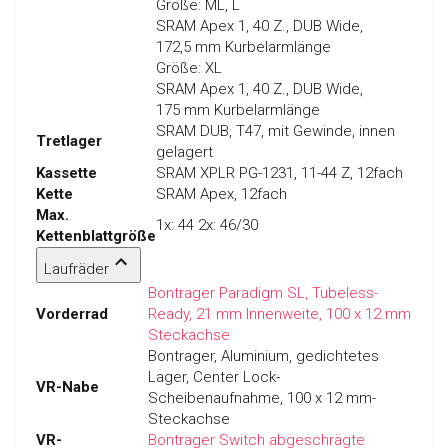
Größe:
ML, L
SRAM Apex 1, 40 Z., DUB Wide,
172,5 mm Kurbelarmlänge
Größe:
XL
SRAM Apex 1, 40 Z., DUB Wide,
175 mm Kurbelarmlänge
SRAM DUB, T47, mit Gewinde, innen
Tretlager
gelagert
Kassette
SRAM XPLR PG-1231, 11-44 Z, 12fach
Kette
SRAM Apex, 12fach
Max.
1x: 44 2x: 46/30
Kettenblattgröße
Laufräder
Bontrager Paradigm SL, Tubeless-
Vorderrad
Ready, 21 mm Innenweite, 100 x 12 mm
Steckachse
Bontrager, Aluminium, gedichtetes
Lager, Center Lock-
VR-Nabe
Scheibenaufnahme, 100 x 12 mm-
Steckachse
VR-
Bontrager Switch abgeschrägte