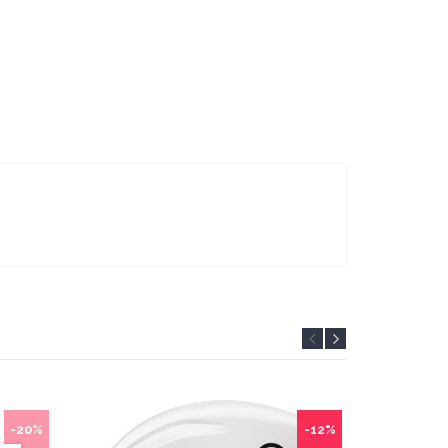
-20%
-12%