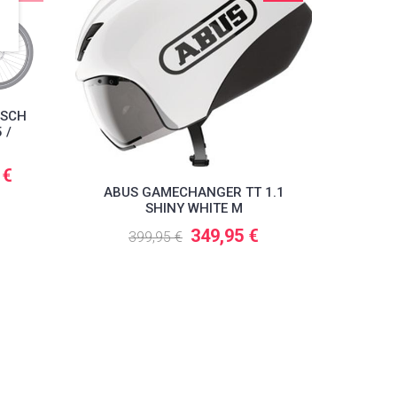
OSCH
 /
 €
ABUS GAMECHANGER TT 1.1
SHINY WHITE M
349,95 €
399,95 €
ACI
28/