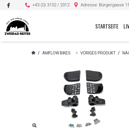
+43 (0) 3152 / 2312
Adresse: Bürgergasse 15, 
STARTSEITE
LI
Sie haben keine Artikel in Ihrem Warenkorb
/
AMFLOW BIKES
VORIGES PRODUKT
/
NÄ