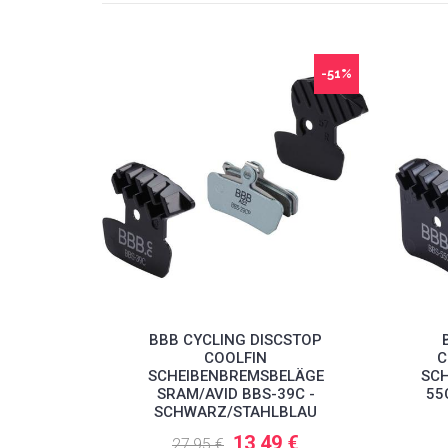
-51%
BBB CYCLING DISCSTOP
COOLFIN
C
SCHEIBENBREMSBELÄGE
SCH
SRAM/AVID BBS-39C -
55
SCHWARZ/STAHLBLAU
13,49 €
27,95 €