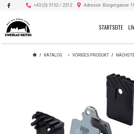
+43 (0) 3152 / 2312
Adresse: Bürgergasse 15, 
STARTSEITE
LI
Sie haben keine Artikel in Ihrem Warenkorb
/
KATALOG
VORIGES PRODUKT
/
NÄCHST