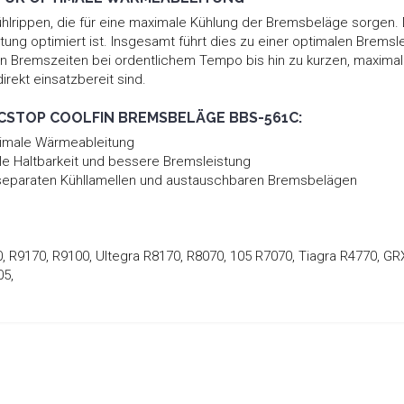
Kühlrippen, die für eine maximale Kühlung der Bremsbeläge sorgen
ung optimiert ist. Insgesamt führt dies zu einer optimalen Bremsle
ngen Bremszeiten bei ordentlichem Tempo bis hin zu kurzen, maxim
irekt einsatzbereit sind.
CSTOP COOLFIN BREMSBELÄGE BBS-561C:
ptimale Wärmeableitung
e Haltbarkeit und bessere Bremsleistung
 separaten Kühllamellen und austauschbaren Bremsbelägen
 R9170, R9100, Ultegra R8170, R8070, 105 R7070, Tiagra R4770, G
05,