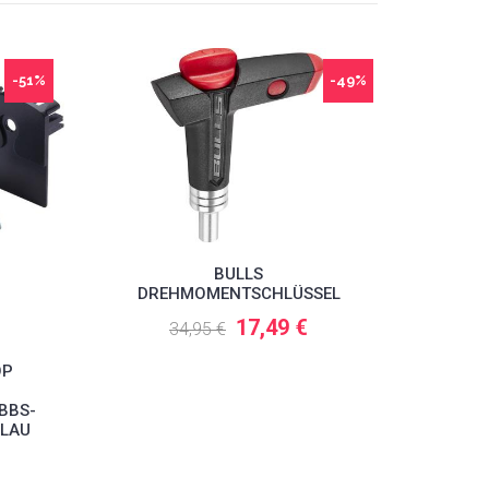
-51%
-49%
BULLS
BULL
DREHMOMENTSCHLÜSSEL
C
17,49 €
34,95 €
OP
BBS-
BLAU