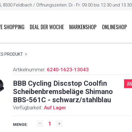
8330 Feldbach / Öffnungszeiten: Di - Fr: 09.00 bis 12.30 und 13.30 b
VE SHOPPING
DEAL DER WOCHE
MARKENSHOP
ONLINESHOP
ES PRODUKT
Artikelnummer:
6240-1623-13043
BBB Cycling Discstop Coolfin
AN
Scheibenbremsbeläge Shimano
BBS-561C - schwarz/stahlblau
Verfügbarkeit:
Auf Lager
MENGE: