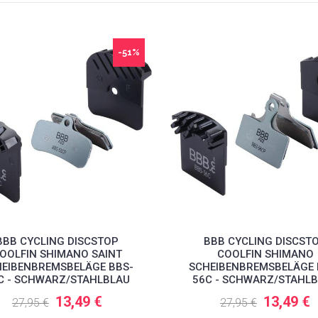
-51%
BBB CYCLING DISCSTOP
BBB CYCLING DISCST
OOLFIN SHIMANO SAINT
COOLFIN SHIMANO
EIBENBREMSBELÄGE BBS-
SCHEIBENBREMSBELÄGE 
C - SCHWARZ/STAHLBLAU
56C - SCHWARZ/STAHL
13,49 €
13,49 €
27,95 €
27,95 €