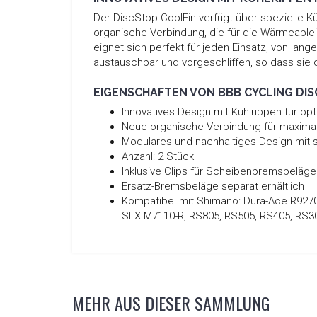
Der DiscStop CoolFin verfügt über spezielle 
organische Verbindung, die für die Wärmeableit
eignet sich perfekt für jeden Einsatz, von la
austauschbar und vorgeschliffen, so dass sie d
EIGENSCHAFTEN VON BBB CYCLING DIS
Innovatives Design mit Kühlrippen für o
Neue organische Verbindung für maximal
Modulares und nachhaltiges Design mit
Anzahl: 2 Stück
Inklusive Clips für Scheibenbremsbeläge
Ersatz-Bremsbeläge separat erhältlich
Kompatibel mit Shimano: Dura-Ace R9270,
SLX M7110-R, RS805, RS505, RS405, RS3
MEHR AUS DIESER SAMMLUNG