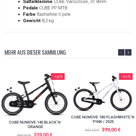
Sattelklemme
CUBE Varioclose, 31.8mm
Pedale
CUBE PP MTB
Farbe
flashwhite´n´pink
Gewicht
8,2 kg
MEHR AUS DIESER SAMMLUNG
-15%
-11%
CUBE NUMOVE 180 FLASHWHITE´N
´PINK / 2025
CUBE NUMOVE 140 BLACK´N
´ORANGE
399,00 €
449,00 €
339,00 €
399,00 €