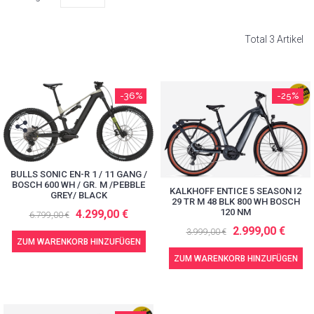
Total 3 Artikel
-36%
-25%
BULLS SONIC EN-R 1 / 11 GANG /
BOSCH 600 WH / GR. M /PEBBLE
KALKHOFF ENTICE 5 SEASON I2
GREY/ BLACK
29 TR M 48 BLK 800 WH BOSCH
120 NM
4.299,00 €
6.799,00 €
2.999,00 €
3.999,00 €
ZUM WARENKORB HINZUFÜGEN
ZUM WARENKORB HINZUFÜGEN