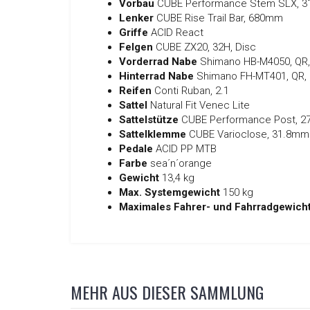
Vorbau
CUBE Performance Stem SLX, 
Lenker
CUBE Rise Trail Bar, 680mm
Griffe
ACID React
Felgen
CUBE ZX20, 32H, Disc
Vorderrad Nabe
Shimano HB-M4050, QR,
Hinterrad Nabe
Shimano FH-MT401, QR, 
Reifen
Conti Ruban, 2.1
Sattel
Natural Fit Venec Lite
Sattelstütze
CUBE Performance Post, 
Sattelklemme
CUBE Varioclose, 31.8mm
Pedale
ACID PP MTB
Farbe
sea´n´orange
Gewicht
13,4 kg
Max. Systemgewicht
150 kg
Maximales Fahrer- und Fahrradgewich
MEHR AUS DIESER SAMMLUNG