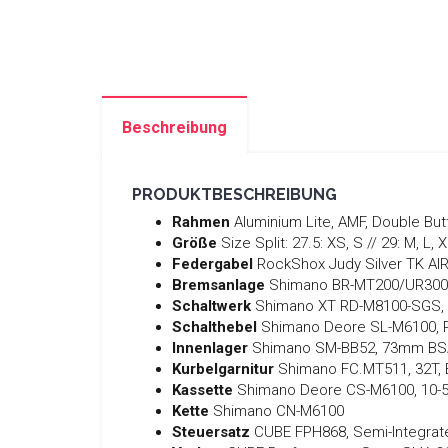
Beschreibung
PRODUKTBESCHREIBUNG
Rahmen
Aluminium Lite, AMF, Double But
Größe
Size Split: 27.5: XS, S // 29: M, L, 
Federgabel
RockShox Judy Silver TK AI
Bremsanlage
Shimano BR-MT200/UR300, 
Schaltwerk
Shimano XT RD-M8100-SGS, 
Schalthebel
Shimano Deore SL-M6100, Ra
Innenlager
Shimano SM-BB52, 73mm BS
Kurbelgarnitur
Shimano FC.MT511, 32T, 
Kassette
Shimano Deore CS-M6100, 10-
Kette
Shimano CN-M6100
Steuersatz
CUBE FPH868, Semi-Integrat