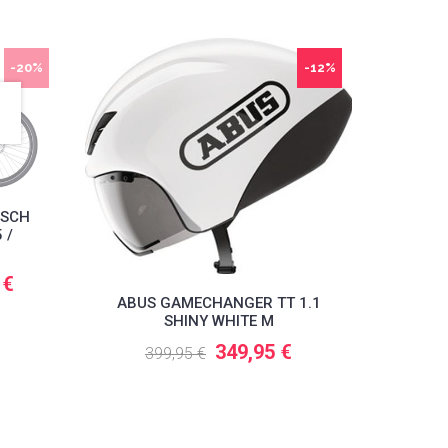
-20%
-12%
OSCH
 /
 €
ABUS GAMECHANGER TT 1.1
SHINY WHITE M
349,95 €
399,95 €