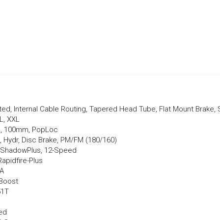
ted, Internal Cable Routing, Tapered Head Tube, Flat Mount Brake,
XL, XXL
R, 100mm, PopLoc
Hydr, Disc Brake, PM/FM (180/160)
ShadowPlus, 12-Speed
pidfire-Plus
A
Boost
51T
ed