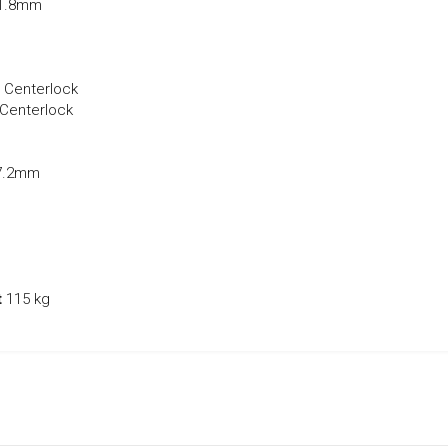
31.8mm
 Centerlock
Centerlock
27.2mm
t
115 kg