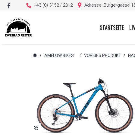
+43 (0) 3152 / 2312
Adresse: Bürgergasse 15, 
STARTSEITE
LI
Sie haben keine Artikel in Ihrem Warenkorb
/
AMFLOW BIKES
VORIGES PRODUKT
/
NÄ