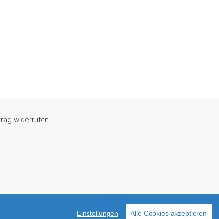
ACI
28/
trag widerrufen
Einstellungen
Alle Cookies akzeptieren