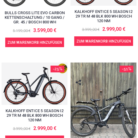
KALKHOFF ENTICE 5 SEASON I2
BULLS CROSS LITE EVO CARBON
29 TR M 48 BLK 800 WH BOSCH
KETTENSCHALTUNG / 10 GANG /
120 NM
GR. 45 / BOSCH 800 WH
2.999,00 €
3.599,00 €
3.999,00 €
5.199,00 €
ZUM WARENKORB HINZUFÜGEN
ZUM WARENKORB HINZUFÜGEN
-25%
-51%
KALKHOFF ENTICE 5 SEASON I2
29 TR M 48 BLK 800 WH BOSCH
120 NM
2.999,00 €
3.999,00 €