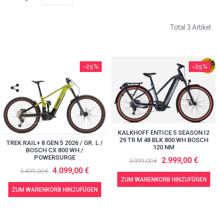
Total 3 Artikel
-25%
-25%
KALKHOFF ENTICE 5 SEASON I2
29 TR M 48 BLK 800 WH BOSCH
TREK RAIL+ 8 GEN 5 2026 / GR. L /
120 NM
BOSCH CX 800 WH /
POWERSURGE
2.999,00 €
3.999,00 €
4.099,00 €
5.499,00 €
ZUM WARENKORB HINZUFÜGEN
ZUM WARENKORB HINZUFÜGEN