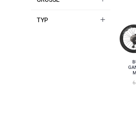
TYP
B
GAN
M
6