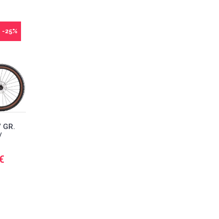
-25%
/ GR.
/
 €