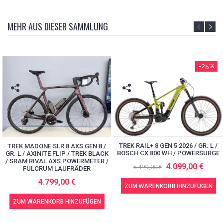
MEHR AUS DIESER SAMMLUNG
-25%
TREK RAIL+ 8 GEN 5 2026 / GR. L /
TREK MADONE SLR 8 AXS GEN 8 /
BOSCH CX 800 WH / POWERSURGE
GR. L / AXINITE FLIP / TREK BLACK
/ SRAM RIVAL AXS POWERMETER /
4.099,00 €
5.499,00 €
FULCRUM LAUFRÄDER
4.799,00 €
ZUM WARENKORB HINZUFÜGEN
ZUM WARENKORB HINZUFÜGEN