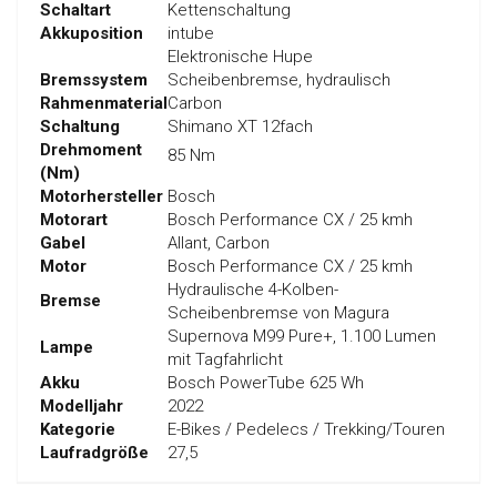
Schaltart
Kettenschaltung
Akkuposition
intube
Elektronische Hupe
Bremssystem
Scheibenbremse, hydraulisch
Rahmenmaterial
Carbon
Schaltung
Shimano XT 12fach
Drehmoment
85 Nm
(Nm)
Motorhersteller
Bosch
Motorart
Bosch Performance CX / 25 kmh
Gabel
Allant, Carbon
Motor
Bosch Performance CX / 25 kmh
Hydraulische 4-Kolben-
Bremse
Scheibenbremse von Magura
Supernova M99 Pure+, 1.100 Lumen
Lampe
mit Tagfahrlicht
Akku
Bosch PowerTube 625 Wh
Modelljahr
2022
Kategorie
E-Bikes / Pedelecs / Trekking/Touren
Laufradgröße
27,5