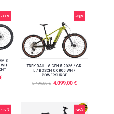
-22%
-25%
AM 3
0 WH
TREK RAIL+ 8 GEN 5 2026 / GR.
CHT
L / BOSCH CX 800 WH /
POWERSURGE
 €
4.099,00 €
5.499,00 €
-30%
-25%