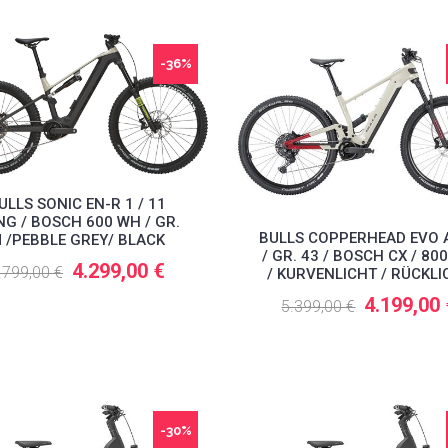
-36%
ULLS SONIC EN-R 1 / 11
G / BOSCH 600 WH / GR.
BULLS COPPERHEAD EVO 
 /PEBBLE GREY/ BLACK
/ GR. 43 / BOSCH CX / 80
4.299,00 €
.799,00 €
/ KURVENLICHT / RÜCKLI
4.199,00
5.399,00 €
-30%