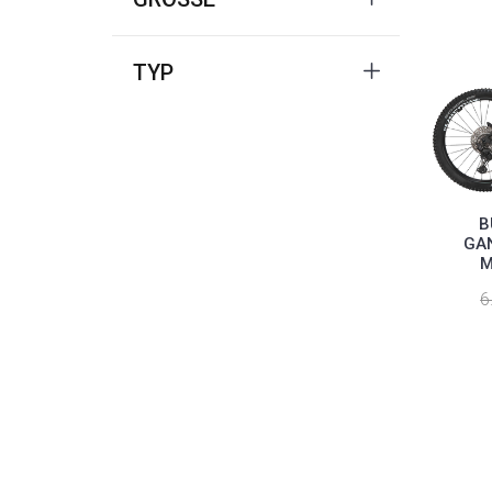
TYP
B
GAN
M
6