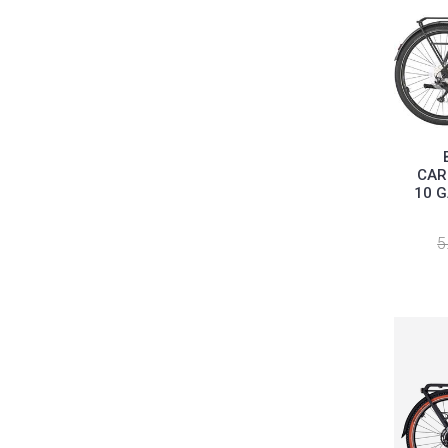
CAR
10 G
5