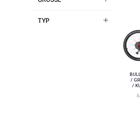
TYP
BUL
/ G
/ K
5