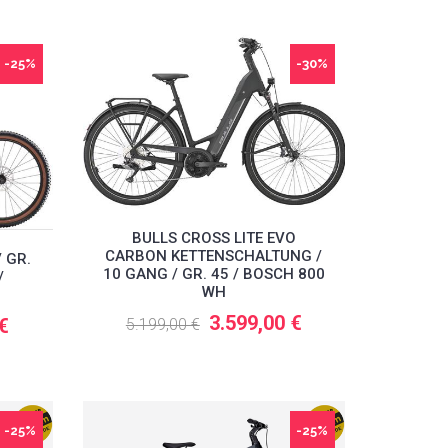
-25%
-30%
BULLS CROSS LITE EVO
CARBON KETTENSCHALTUNG /
/ GR.
10 GANG / GR. 45 / BOSCH 800
/
WH
3.599,00 €
 €
5.199,00 €
-25%
-25%