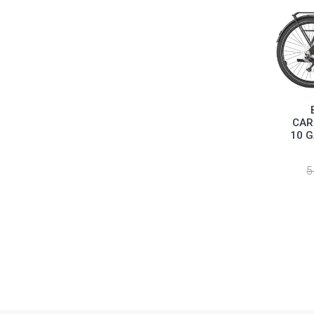
CAR
10 G
5