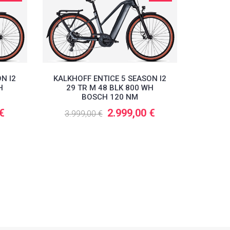
N I2
KALKHOFF ENTICE 5 SEASON I2
H
29 TR M 48 BLK 800 WH
BOSCH 120 NM
 €
2.999,00 €
3.999,00 €